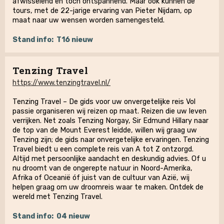
afwisselend en toch ontspannend. Maar ook kunnen de
tours, met de 22-jarige ervaring van Pieter Nijdam, op
maat naar uw wensen worden samengesteld.
Stand info:
T16 nieuw
Tenzing Travel
https://www.tenzingtravel.nl/
Tenzing Travel – De gids voor uw onvergetelijke reis Vol
passie organiseren wij reizen op maat. Reizen die uw leven
verrijken. Net zoals Tenzing Norgay, Sir Edmund Hillary naar
de top van de Mount Everest leidde, willen wij graag uw
Tenzing zijn; de gids naar onvergetelijke ervaringen. Tenzing
Travel biedt u een complete reis van A tot Z ontzorgd.
Altijd met persoonlijke aandacht en deskundig advies. Of u
nu droomt van de ongerepte natuur in Noord-Amerika,
Afrika of Oceanië óf juist van de cultuur van Azië, wij
helpen graag om uw droomreis waar te maken. Ontdek de
wereld met Tenzing Travel.
Stand info:
04 nieuw