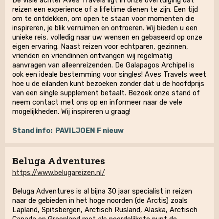
De visie achter Aves Travels ligt in onze overtuiging dat
reizen een experience of a lifetime dienen te zijn. Een tijd
om te ontdekken, om open te staan voor momenten die
inspireren, je blik verruimen en ontroeren. Wij bieden u een
unieke reis, volledig naar uw wensen en gebaseerd op onze
eigen ervaring. Naast reizen voor echtparen, gezinnen,
vrienden en vriendinnen ontvangen wij regelmatig
aanvragen van alleenreizenden. De Galapagos Archipel is
ook een ideale bestemming voor singles! Aves Travels weet
hoe u de eilanden kunt bezoeken zonder dat u de hoofdprijs
van een single supplement betaalt. Bezoek onze stand of
neem contact met ons op en informeer naar de vele
mogelijkheden. Wij inspireren u graag!
Stand info:
PAVILJOEN F nieuw
Beluga Adventures
https://www.belugareizen.nl/
Beluga Adventures is al bijna 30 jaar specialist in reizen
naar de gebieden in het hoge noorden (de Arctis) zoals
Lapland, Spitsbergen, Arctisch Rusland, Alaska, Arctisch