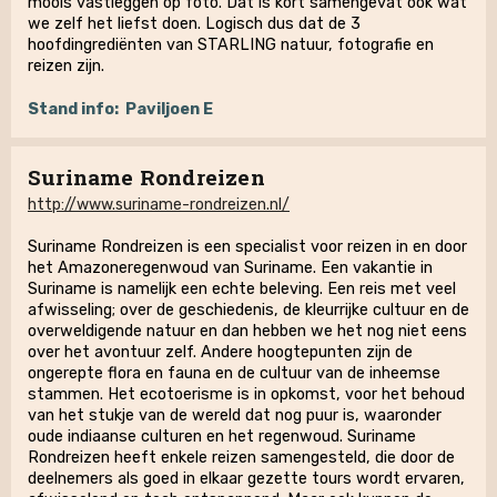
moois vastleggen op foto. Dat is kort samengevat ook wat
we zelf het liefst doen. Logisch dus dat de 3
hoofdingrediënten van STARLING natuur, fotografie en
reizen zijn.
Stand info:
Paviljoen E
Suriname Rondreizen
http://www.suriname-rondreizen.nl/
Suriname Rondreizen is een specialist voor reizen in en door
het Amazoneregenwoud van Suriname. Een vakantie in
Suriname is namelijk een echte beleving. Een reis met veel
afwisseling; over de geschiedenis, de kleurrijke cultuur en de
overweldigende natuur en dan hebben we het nog niet eens
over het avontuur zelf. Andere hoogtepunten zijn de
ongerepte flora en fauna en de cultuur van de inheemse
stammen. Het ecotoerisme is in opkomst, voor het behoud
van het stukje van de wereld dat nog puur is, waaronder
oude indiaanse culturen en het regenwoud. Suriname
Rondreizen heeft enkele reizen samengesteld, die door de
deelnemers als goed in elkaar gezette tours wordt ervaren,