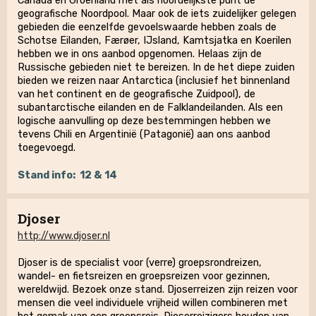
Canada en Groenland met als noordelijkste punt de
geografische Noordpool. Maar ook de iets zuidelijker gelegen
gebieden die eenzelfde gevoelswaarde hebben zoals de
Schotse Eilanden, Færøer, IJsland, Kamtsjatka en Koerilen
hebben we in ons aanbod opgenomen. Helaas zijn de
Russische gebieden niet te bereizen. In de het diepe zuiden
bieden we reizen naar Antarctica (inclusief het binnenland
van het continent en de geografische Zuidpool), de
subantarctische eilanden en de Falklandeilanden. Als een
logische aanvulling op deze bestemmingen hebben we
tevens Chili en Argentinië (Patagonië) aan ons aanbod
toegevoegd.
Stand info:
12 & 14
Djoser
http://www.djoser.nl
Djoser is de specialist voor (verre) groepsrondreizen,
wandel- en fietsreizen en groepsreizen voor gezinnen,
wereldwijd. Bezoek onze stand. Djoserreizen zijn reizen voor
mensen die veel individuele vrijheid willen combineren met