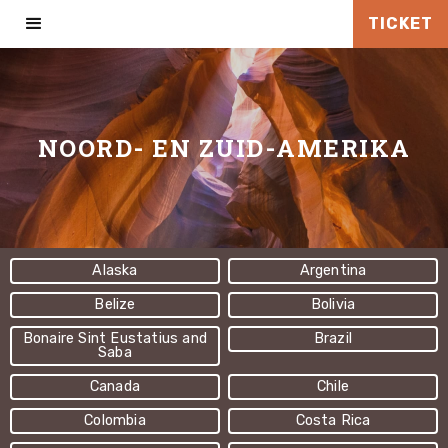
TICKET
NOORD- EN ZUID-AMERIKA
Alaska
Argentina
Belize
Bolivia
Bonaire Sint Eustatius and
Brazil
Saba
Canada
Chile
Colombia
Costa Rica