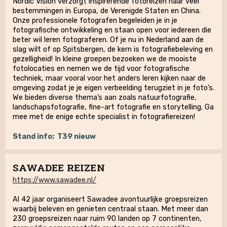
Nordic Vision verzorgt inspirerende fotoreizen naar veel
bestemmingen in Europa, de Verenigde Staten en China.
Onze professionele fotografen begeleiden je in je
fotografische ontwikkeling en staan open voor iedereen die
beter wil leren fotograferen. Of je nu in Nederland aan de
slag wilt of op Spitsbergen, de kern is fotografiebeleving en
gezelligheid! In kleine groepen bezoeken we de mooiste
fotolocaties en nemen we de tijd voor fotografische
techniek, maar vooral voor het anders leren kijken naar de
omgeving zodat je je eigen verbeelding terugziet in je foto’s.
We bieden diverse thema’s aan zoals natuurfotografie,
landschapsfotografie, fine-art fotografie en storytelling. Ga
mee met de enige echte specialist in fotografiereizen!
Stand info:
T39 nieuw
SAWADEE REIZEN
https://www.sawadee.nl/
Al 42 jaar organiseert Sawadee avontuurlijke groepsreizen
waarbij beleven en genieten centraal staan. Met meer dan
230 groepsreizen naar ruim 90 landen op 7 continenten,