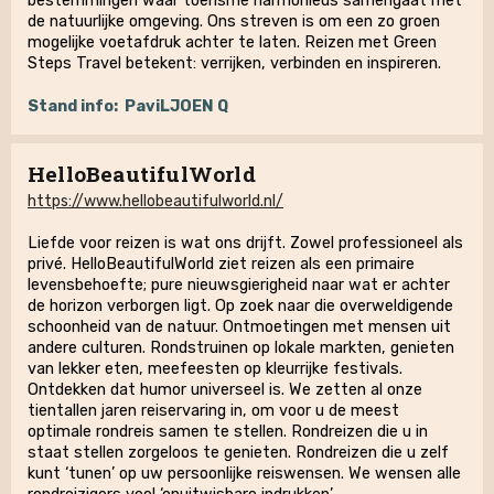
bestemmingen waar toerisme harmonieus samengaat met
de natuurlijke omgeving. Ons streven is om een zo groen
mogelijke voetafdruk achter te laten. Reizen met Green
Steps Travel betekent: verrijken, verbinden en inspireren.
Stand info:
PaviLJOEN Q
HelloBeautifulWorld
https://www.hellobeautifulworld.nl/
Liefde voor reizen is wat ons drijft. Zowel professioneel als
privé. HelloBeautifulWorld ziet reizen als een primaire
levensbehoefte; pure nieuwsgierigheid naar wat er achter
de horizon verborgen ligt. Op zoek naar die overweldigende
schoonheid van de natuur. Ontmoetingen met mensen uit
andere culturen. Rondstruinen op lokale markten, genieten
van lekker eten, meefeesten op kleurrijke festivals.
Ontdekken dat humor universeel is. We zetten al onze
tientallen jaren reiservaring in, om voor u de meest
optimale rondreis samen te stellen. Rondreizen die u in
staat stellen zorgeloos te genieten. Rondreizen die u zelf
kunt ‘tunen’ op uw persoonlijke reiswensen. We wensen alle