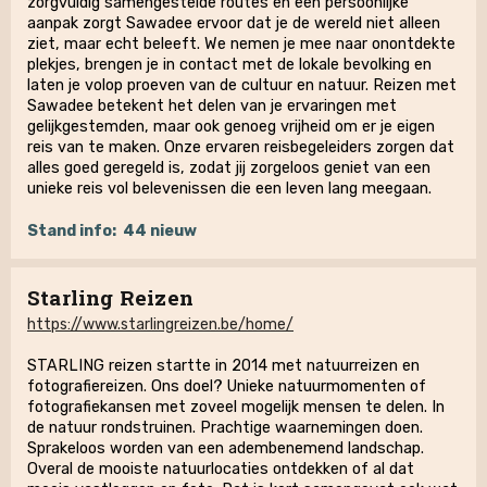
zorgvuldig samengestelde routes en een persoonlijke
aanpak zorgt Sawadee ervoor dat je de wereld niet alleen
ziet, maar echt beleeft. We nemen je mee naar onontdekte
plekjes, brengen je in contact met de lokale bevolking en
laten je volop proeven van de cultuur en natuur. Reizen met
Sawadee betekent het delen van je ervaringen met
gelijkgestemden, maar ook genoeg vrijheid om er je eigen
reis van te maken. Onze ervaren reisbegeleiders zorgen dat
alles goed geregeld is, zodat jij zorgeloos geniet van een
unieke reis vol belevenissen die een leven lang meegaan.
Stand info:
44 nieuw
Starling Reizen
https://www.starlingreizen.be/home/
STARLING reizen startte in 2014 met natuurreizen en
fotografiereizen. Ons doel? Unieke natuurmomenten of
fotografiekansen met zoveel mogelijk mensen te delen. In
de natuur rondstruinen. Prachtige waarnemingen doen.
Sprakeloos worden van een adembenemend landschap.
Overal de mooiste natuurlocaties ontdekken of al dat