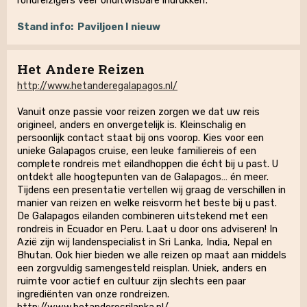
rondreizigers veel ‘onuitwisbare indrukken’.
Stand info:
Paviljoen I nieuw
Het Andere Reizen
http://www.hetanderegalapagos.nl/
Vanuit onze passie voor reizen zorgen we dat uw reis
origineel, anders en onvergetelijk is. Kleinschalig en
persoonlijk contact staat bij ons voorop. Kies voor een
unieke Galapagos cruise, een leuke familiereis of een
complete rondreis met eilandhoppen die écht bij u past. U
ontdekt alle hoogtepunten van de Galapagos… én meer.
Tijdens een presentatie vertellen wij graag de verschillen in
manier van reizen en welke reisvorm het beste bij u past.
De Galapagos eilanden combineren uitstekend met een
rondreis in Ecuador en Peru. Laat u door ons adviseren! In
Azië zijn wij landenspecialist in Sri Lanka, India, Nepal en
Bhutan. Ook hier bieden we alle reizen op maat aan middels
een zorgvuldig samengesteld reisplan. Uniek, anders en
ruimte voor actief en cultuur zijn slechts een paar
ingrediënten van onze rondreizen.