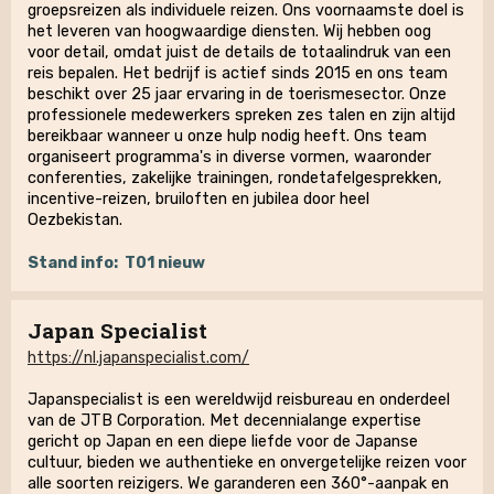
groepsreizen als individuele reizen. Ons voornaamste doel is
het leveren van hoogwaardige diensten. Wij hebben oog
voor detail, omdat juist de details de totaalindruk van een
reis bepalen. Het bedrijf is actief sinds 2015 en ons team
beschikt over 25 jaar ervaring in de toerismesector. Onze
professionele medewerkers spreken zes talen en zijn altijd
bereikbaar wanneer u onze hulp nodig heeft. Ons team
organiseert programma's in diverse vormen, waaronder
conferenties, zakelijke trainingen, rondetafelgesprekken,
incentive-reizen, bruiloften en jubilea door heel
Oezbekistan.
Stand info:
T01 nieuw
Japan Specialist
https://nl.japanspecialist.com/
Japanspecialist is een wereldwijd reisbureau en onderdeel
van de JTB Corporation. Met decennialange expertise
gericht op Japan en een diepe liefde voor de Japanse
cultuur, bieden we authentieke en onvergetelijke reizen voor
alle soorten reizigers. We garanderen een 360°-aanpak en