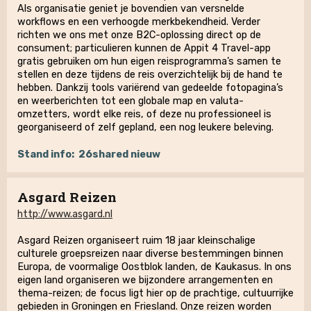
Als organisatie geniet je bovendien van versnelde
workflows en een verhoogde merkbekendheid. Verder
richten we ons met onze B2C-oplossing direct op de
consument; particulieren kunnen de Appit 4 Travel-app
gratis gebruiken om hun eigen reisprogramma’s samen te
stellen en deze tijdens de reis overzichtelijk bij de hand te
hebben. Dankzij tools variërend van gedeelde fotopagina’s
en weerberichten tot een globale map en valuta-
omzetters, wordt elke reis, of deze nu professioneel is
georganiseerd of zelf gepland, een nog leukere beleving.
Stand info:
26shared nieuw
Asgard Reizen
http://www.asgard.nl
Asgard Reizen organiseert ruim 18 jaar kleinschalige
culturele groepsreizen naar diverse bestemmingen binnen
Europa, de voormalige Oostblok landen, de Kaukasus. In ons
eigen land organiseren we bijzondere arrangementen en
thema-reizen; de focus ligt hier op de prachtige, cultuurrijke
gebieden in Groningen en Friesland. Onze reizen worden