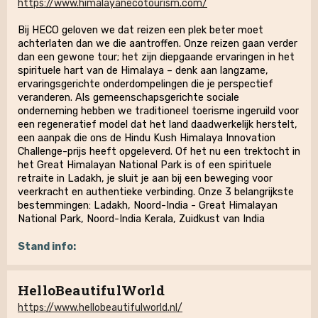
https://www.himalayanecotourism.com/
Bij HECO geloven we dat reizen een plek beter moet
achterlaten dan we die aantroffen. Onze reizen gaan verder
dan een gewone tour; het zijn diepgaande ervaringen in het
spirituele hart van de Himalaya – denk aan langzame,
ervaringsgerichte onderdompelingen die je perspectief
veranderen. Als gemeenschapsgerichte sociale
onderneming hebben we traditioneel toerisme ingeruild voor
een regeneratief model dat het land daadwerkelijk herstelt,
een aanpak die ons de Hindu Kush Himalaya Innovation
Challenge-prijs heeft opgeleverd. Of het nu een trektocht in
het Great Himalayan National Park is of een spirituele
retraite in Ladakh, je sluit je aan bij een beweging voor
veerkracht en authentieke verbinding. Onze 3 belangrijkste
bestemmingen: Ladakh, Noord-India - Great Himalayan
National Park, Noord-India Kerala, Zuidkust van India
Stand info:
HelloBeautifulWorld
https://www.hellobeautifulworld.nl/