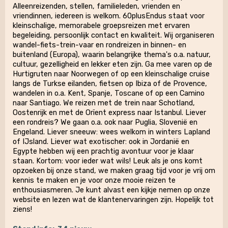
Alleenreizenden, stellen, familieleden, vrienden en
vriendinnen, iedereen is welkom. 60plusEndus staat voor
kleinschalige, memorabele groepsreizen met ervaren
begeleiding, persoonlijk contact en kwaliteit. Wij organiseren
wandel-fiets-trein-vaar en rondreizen in binnen- en
buitenland (Europa), waarin belangrijke thema's o.a. natuur,
cultuur, gezelligheid en lekker eten zijn. Ga mee varen op de
Hurtigruten naar Noorwegen of op een kleinschalige cruise
langs de Turkse eilanden, fietsen op Ibiza of de Provence,
wandelen in o.a. Kent, Spanje, Toscane of op een Camino
naar Santiago. We reizen met de trein naar Schotland,
Oostenrijk en met de Orïent express naar Istanbul. Liever
een rondreis? We gaan o.a. ook naar Puglia, Slovenië en
Engeland. Liever sneeuw: wees welkom in winters Lapland
of IJsland. Liever wat exotischer: ook in Jordanië en
Egypte hebben wij een prachtig avontuur voor je klaar
staan. Kortom: voor ieder wat wils! Leuk als je ons komt
opzoeken bij onze stand, we maken graag tijd voor je vrij om
kennis te maken en je voor onze mooie reizen te
enthousiasmeren. Je kunt alvast een kijkje nemen op onze
website en lezen wat de klantenervaringen zijn. Hopelijk tot
ziens!