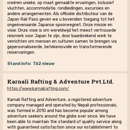
creëren unieke, op maat gemaakte ervaringen, inclusief
vluchten, accommodatie, rondleidingen, excursies en
andere arrangementen. Als officiële distributeur van de
Japan Rail Pass geven we u bovendien toegang tot het
ongeëvenaarde Japanse spoorwegnet. Onze missie en
visie: Onze visie is om wereldwijd het meest vertrouwde
reismerk voor Japan te zijn, door baanbrekend werk te
verrichten om mensen en culturen samen te brengen via
gepersonaliseerde, betekenisvolle en transformerende
reiservaringen.
Stand info:
T62 nieuw
Karnali Rafting & Adventure Pvt.Ltd.
https://www.karnalirafting.com/
Karnali Rafting and Adventure, a registered adventure
company managed and operated by Nepali professionals,
was formed in 2010 and has become popular among
adventure seekers around the globe ever since. We have
been able to maintain the standard of quality service along
with guaranteed satisfaction since our establishment to