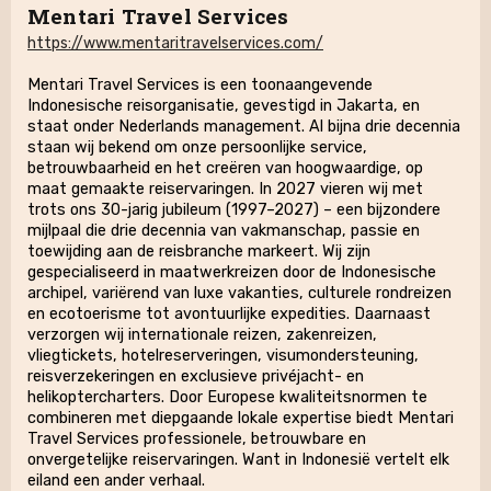
Mentari Travel Services
https://www.mentaritravelservices.com/
Mentari Travel Services is een toonaangevende
Indonesische reisorganisatie, gevestigd in Jakarta, en
staat onder Nederlands management. Al bijna drie decennia
staan wij bekend om onze persoonlijke service,
betrouwbaarheid en het creëren van hoogwaardige, op
maat gemaakte reiservaringen. In 2027 vieren wij met
trots ons 30-jarig jubileum (1997–2027) – een bijzondere
mijlpaal die drie decennia van vakmanschap, passie en
toewijding aan de reisbranche markeert. Wij zijn
gespecialiseerd in maatwerkreizen door de Indonesische
archipel, variërend van luxe vakanties, culturele rondreizen
en ecotoerisme tot avontuurlijke expedities. Daarnaast
verzorgen wij internationale reizen, zakenreizen,
vliegtickets, hotelreserveringen, visumondersteuning,
reisverzekeringen en exclusieve privéjacht- en
helikoptercharters. Door Europese kwaliteitsnormen te
combineren met diepgaande lokale expertise biedt Mentari
Travel Services professionele, betrouwbare en
onvergetelijke reiservaringen. Want in Indonesië vertelt elk
eiland een ander verhaal.