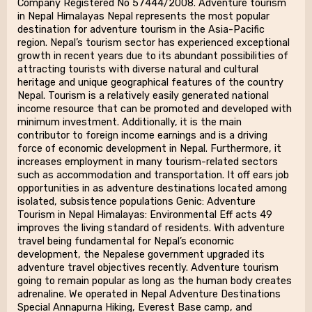
Company Registered No 57444/2008. Adventure tourism
in Nepal Himalayas Nepal represents the most popular
destination for adventure tourism in the Asia-Pacific
region. Nepal’s tourism sector has experienced exceptional
growth in recent years due to its abundant possibilities of
attracting tourists with diverse natural and cultural
heritage and unique geographical features of the country
Nepal. Tourism is a relatively easily generated national
income resource that can be promoted and developed with
minimum investment. Additionally, it is the main
contributor to foreign income earnings and is a driving
force of economic development in Nepal. Furthermore, it
increases employment in many tourism-related sectors
such as accommodation and transportation. It off ears job
opportunities in as adventure destinations located among
isolated, subsistence populations Genic: Adventure
Tourism in Nepal Himalayas: Environmental Eff acts 49
improves the living standard of residents. With adventure
travel being fundamental for Nepal’s economic
development, the Nepalese government upgraded its
adventure travel objectives recently. Adventure tourism
going to remain popular as long as the human body creates
adrenaline. We operated in Nepal Adventure Destinations
Special Annapurna Hiking, Everest Base camp, and