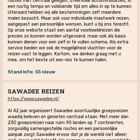
routes met centraal gelegen, sfeervolle accommodaties, in
een rustig tempo en voldoende tijd om alles in op te kunnen.
Uiteraard hebben wij alle bestemmingen zelf meerdere
malen bezocht. Maar ook voor individuele maatwerk reizen,
aangepast aan persoonlijke wensen, kunt u bij ons terecht.
Op onze website staat een aantal voorbeeldreizen die
precies zo kunnen worden uitgevoerd, maar ook als basis
kunnen dienen voor een zelf in te vullen schema. Als extra
service bieden we ook de mogelijkheid vluchten voor de
reizen vast te leggen. Kortom, we denken graag met u
mee, om het beste uit een reis te kunnen halen.
Stand info:
55 nieuw
SAWADEE REIZEN
https://www.sawadee.nl/
Al 42 jaar organiseert Sawadee avontuurlijke groepsreizen
waarbij beleven en genieten centraal staan. Met meer dan
230 groepsreizen naar ruim 90 landen op 7 continenten,
zorgvuldig samengestelde routes en een persoonlijke
aanpak zorgt Sawadee ervoor dat je de wereld niet alleen