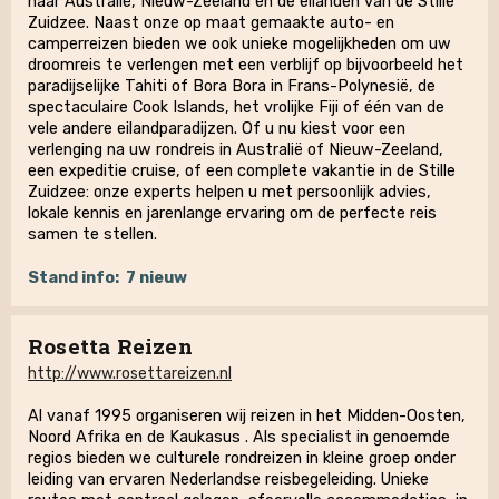
naar Australië, Nieuw-Zeeland én de eilanden van de Stille
Zuidzee. Naast onze op maat gemaakte auto- en
camperreizen bieden we ook unieke mogelijkheden om uw
droomreis te verlengen met een verblijf op bijvoorbeeld het
paradijselijke Tahiti of Bora Bora in Frans-Polynesië, de
spectaculaire Cook Islands, het vrolijke Fiji of één van de
vele andere eilandparadijzen. Of u nu kiest voor een
verlenging na uw rondreis in Australië of Nieuw-Zeeland,
een expeditie cruise, of een complete vakantie in de Stille
Zuidzee: onze experts helpen u met persoonlijk advies,
lokale kennis en jarenlange ervaring om de perfecte reis
samen te stellen.
Stand info:
7 nieuw
Rosetta Reizen
http://www.rosettareizen.nl
Al vanaf 1995 organiseren wij reizen in het Midden-Oosten,
Noord Afrika en de Kaukasus . Als specialist in genoemde
regios bieden we culturele rondreizen in kleine groep onder
leiding van ervaren Nederlandse reisbegeleiding. Unieke