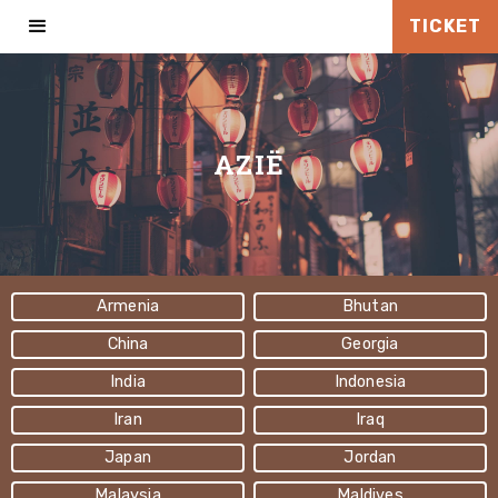
TICKET
AZIË
Armenia
Bhutan
China
Georgia
India
Indonesia
Iran
Iraq
Japan
Jordan
Malaysia
Maldives