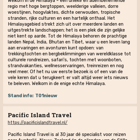
Welkom in de Himalaya – een unieke en adembenemende
regio met hoge bergtoppen, weelderige valleien, dorre
woestijnen, hoogvlaktes, dichte oerwouden, tropische
stranden, rijke culturen en een hartelijk onthaal. Het
Himalayagebied strekt zich uit over meerdere landen en
uitgestrekte landschappen; het is een plek die zijn gelijke
niet kent op aarde. Tot de Himalaya behoren de prachtige
landen Nepal, India, Bhutan en Tibet, waar u een leven lang
aan ervaringen en avonturen kunt opdoen: van
trekkingtochten en bergbeklimmingen van wereldklasse tot
culturele rondreizen, safari's, tochten met woonboten,
strandvakanties, wellnesservaringen, treinreizen en nog
veel meer. Of het nu uw eerste bezoek is of een van de
vele keren dat u terugkeert: er valt altijd weer iets nieuws
te beleven. Welkom in de enige echte Himalaya.
Stand info:
T01nieuw
Pacific Island Travel
https://pacificislandtravel.nl/
Pacific Island Travel is al 30 jaar dé specialist voor reizen