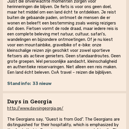
Juist die onverwachte momenten zorgen voor
herinneringen die blijven. De fiets is voor ons geen doel,
maar het middel om een land écht te ontdekken. Je reist
buiten de gebaande paden, ontmoet de mensen die er
wonen en beleeft een bestemming zoals weinig reizigers
dat doen. Fietsen vormt de rode draad, maar iedere reis is
een complete beleving met natuur, cultuur, safari's,
wandelingen en bijzondere ontmoetingen. Of je nu kiest
voor een mountainbike, gravelbike of e-bike: onze
kleinschalige reizen zijn geschikt voor zowel sportieve
fietsers als actieve genieters. Geen standaardroutes. Geen
grote groepen. Wel persoonlijke aandacht, kleinschaligheid
en authentieke reiservaringen. Niet alleen een reis maken.
Een land écht beleven. CvA travel – reizen die bijblijven.
Stand info:
33 nieuw
Days in Georgia
http://www.daysingeorgia.ge/
The Georgians say, "Guest is from God". The Georgians are
distinguished for their hospitality, which is emphasized by