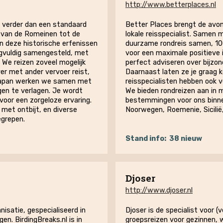
http://www.betterplaces.nl
n verder dan een standaard
Better Places brengt de avont
, van de Romeinen tot de
lokale reisspecialist. Samen m
n deze historische erfenissen
duurzame rondreis samen, 100%
rgvuldig samengesteld, met
voor een maximale positieve i
We reizen zoveel mogelijk
perfect adviseren over bijzon
ver met ander vervoer reist,
Daarnaast laten ze je graag 
r Japan werken we samen met
reisspecialisten hebben ook v
gen te verlagen. Je wordt
We bieden rondreizen aan in m
voor een zorgeloze ervaring.
bestemmingen voor ons binnen
 met ontbijt, en diverse
Noorwegen, Roemenie, Sicilië
egrepen.
Stand info:
38 nieuw
Djoser
http://www.djoser.nl
nisatie, gespecialiseerd in
Djoser is de specialist voor (
n. BirdingBreaks.nl is in
groepsreizen voor gezinnen, w