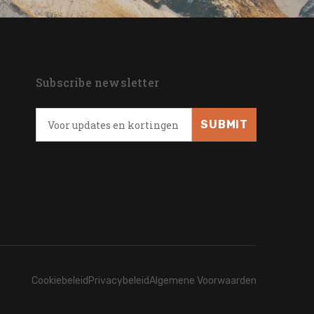
Subscribe newsletter
Cookiebeleid
Privacybeleid
Algemene Voorwaarden