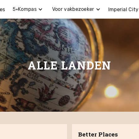
5⭑Kompas
Voor vakbezoeker
es
Imperial City
ALLE LANDEN
Better Places