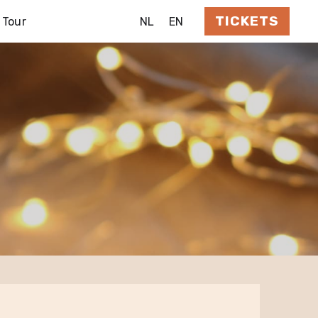
TICKETS
 Tour
NL
EN