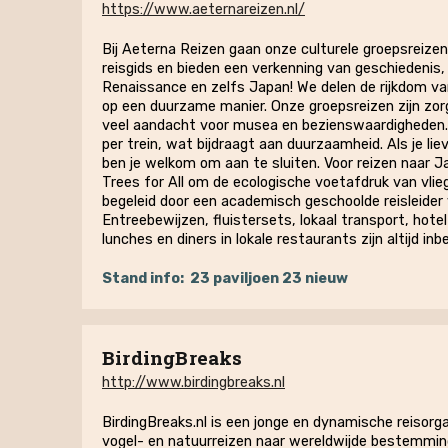
https://www.aeternareizen.nl/
Bij Aeterna Reizen gaan onze culturele groepsreize
reisgids en bieden een verkenning van geschiedenis
Renaissance en zelfs Japan! We delen de rijkdom va
op een duurzame manier. Onze groepsreizen zijn zo
veel aandacht voor musea en bezienswaardigheden. 
per trein, wat bijdraagt aan duurzaamheid. Als je lie
ben je welkom om aan te sluiten. Voor reizen naa
Trees for All om de ecologische voetafdruk van vlie
begeleid door een academisch geschoolde reisleider 
Entreebewijzen, fluistersets, lokaal transport, hotel
lunches en diners in lokale restaurants zijn altijd inb
Stand info:
23 paviljoen 23 nieuw
BirdingBreaks
http://www.birdingbreaks.nl
BirdingBreaks.nl is een jonge en dynamische reisorga
vogel- en natuurreizen naar wereldwijde bestemminge