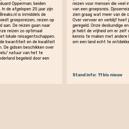
Eduard Opperman; beiden
reizen voor mensen die veel i
 In de afgelopen 25 jaar zijn
van een groepsreis. Djoserrei
Breaks.nl is inmiddels de
zien graag wat meer van de c
biedt groepsreizen, reizen op
Over vervoer en verblijf hoef 
d aan. De reizen gaan naar
geregeld. Onze deskundige en 
onze reizen zo optimaal
je hebt de vrijheid om er zelf
et lokale reisagentschappen.
kennis te maken met andere 
de kwantiteit en de kwaliteit
om een land echt te ontdekke
. De gidsen beschikken over
els/ natuur van het te
ederland begeleid door een
Stand info:
11 bis nieuw